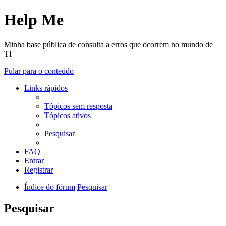
Help Me
Minha base pública de consulta a erros que ocorrem no mundo de
TI
Pular para o conteúdo
Links rápidos
Tópicos sem resposta
Tópicos ativos
Pesquisar
FAQ
Entrar
Registrar
Índice do fórum
Pesquisar
Pesquisar