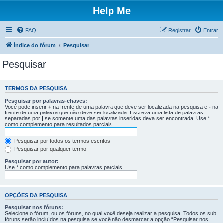
Help Me
FAQ
Registrar
Entrar
Índice do fórum
Pesquisar
Pesquisar
TERMOS DA PESQUISA
Pesquisar por palavras-chaves:
Você pode inserir
+
na frente de uma palavra que deve ser localizada na pesquisa e
-
na
frente de uma palavra que não deve ser localizada. Escreva uma lista de palavras
separadas por
|
se somente uma das palavras inseridas deva ser encontrada. Use *
como complemento para resultados parciais.
Pesquisar por todos os termos escritos
Pesquisar por qualquer termo
Pesquisar por autor:
Use * como complemento para palavras parciais.
OPÇÕES DA PESQUISA
Pesquisar nos fóruns:
Selecione o fórum, ou os fóruns, no qual você deseja realizar a pesquisa. Todos os sub
fóruns serão incluídos na pesquisa se você não desmarcar a opção “Pesquisar nos