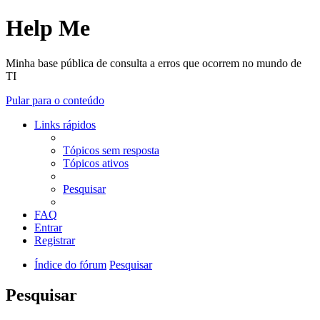
Help Me
Minha base pública de consulta a erros que ocorrem no mundo de
TI
Pular para o conteúdo
Links rápidos
Tópicos sem resposta
Tópicos ativos
Pesquisar
FAQ
Entrar
Registrar
Índice do fórum
Pesquisar
Pesquisar