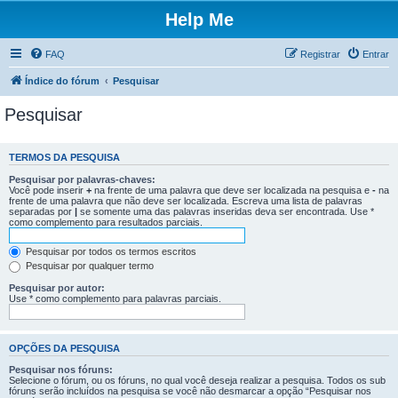
Help Me
FAQ
Registrar
Entrar
Índice do fórum
Pesquisar
Pesquisar
TERMOS DA PESQUISA
Pesquisar por palavras-chaves:
Você pode inserir
+
na frente de uma palavra que deve ser localizada na pesquisa e
-
na
frente de uma palavra que não deve ser localizada. Escreva uma lista de palavras
separadas por
|
se somente uma das palavras inseridas deva ser encontrada. Use *
como complemento para resultados parciais.
Pesquisar por todos os termos escritos
Pesquisar por qualquer termo
Pesquisar por autor:
Use * como complemento para palavras parciais.
OPÇÕES DA PESQUISA
Pesquisar nos fóruns:
Selecione o fórum, ou os fóruns, no qual você deseja realizar a pesquisa. Todos os sub
fóruns serão incluídos na pesquisa se você não desmarcar a opção “Pesquisar nos