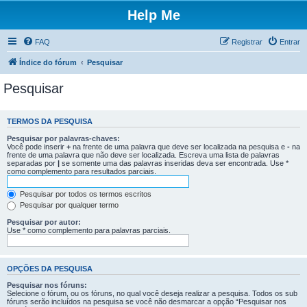
Help Me
FAQ
Registrar
Entrar
Índice do fórum
Pesquisar
Pesquisar
TERMOS DA PESQUISA
Pesquisar por palavras-chaves:
Você pode inserir
+
na frente de uma palavra que deve ser localizada na pesquisa e
-
na
frente de uma palavra que não deve ser localizada. Escreva uma lista de palavras
separadas por
|
se somente uma das palavras inseridas deva ser encontrada. Use *
como complemento para resultados parciais.
Pesquisar por todos os termos escritos
Pesquisar por qualquer termo
Pesquisar por autor:
Use * como complemento para palavras parciais.
OPÇÕES DA PESQUISA
Pesquisar nos fóruns:
Selecione o fórum, ou os fóruns, no qual você deseja realizar a pesquisa. Todos os sub
fóruns serão incluídos na pesquisa se você não desmarcar a opção “Pesquisar nos