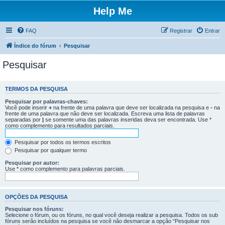
Help Me
FAQ
Registrar
Entrar
Índice do fórum
Pesquisar
Pesquisar
TERMOS DA PESQUISA
Pesquisar por palavras-chaves:
Você pode inserir
+
na frente de uma palavra que deve ser localizada na pesquisa e
-
na
frente de uma palavra que não deve ser localizada. Escreva uma lista de palavras
separadas por
|
se somente uma das palavras inseridas deva ser encontrada. Use *
como complemento para resultados parciais.
Pesquisar por todos os termos escritos
Pesquisar por qualquer termo
Pesquisar por autor:
Use * como complemento para palavras parciais.
OPÇÕES DA PESQUISA
Pesquisar nos fóruns:
Selecione o fórum, ou os fóruns, no qual você deseja realizar a pesquisa. Todos os sub
fóruns serão incluídos na pesquisa se você não desmarcar a opção “Pesquisar nos