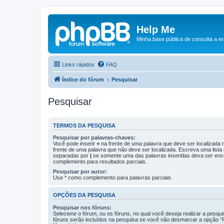
Help Me
Minha base pública de consulta a e
Links rápidos
FAQ
Índice do fórum
Pesquisar
Pesquisar
TERMOS DA PESQUISA
Pesquisar por palavras-chaves:
Você pode inserir
+
na frente de uma palavra que deve ser localizada
frente de uma palavra que não deve ser localizada. Escreva uma lista
separadas por
|
se somente uma das palavras inseridas deva ser enc
complemento para resultados parciais.
Pesquisar por autor:
Use * como complemento para palavras parciais.
OPÇÕES DA PESQUISA
Pesquisar nos fóruns:
Selecione o fórum, ou os fóruns, no qual você deseja realizar a pesqu
fóruns serão incluídos na pesquisa se você não desmarcar a opção “