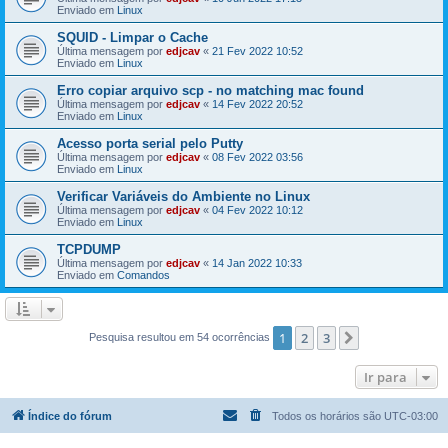
Enviado em
Linux
SQUID - Limpar o Cache
Última mensagem por
edjcav
«
21 Fev 2022 10:52
Enviado em
Linux
Erro copiar arquivo scp - no matching mac found
Última mensagem por
edjcav
«
14 Fev 2022 20:52
Enviado em
Linux
Acesso porta serial pelo Putty
Última mensagem por
edjcav
«
08 Fev 2022 03:56
Enviado em
Linux
Verificar Variáveis do Ambiente no Linux
Última mensagem por
edjcav
«
04 Fev 2022 10:12
Enviado em
Linux
TCPDUMP
Última mensagem por
edjcav
«
14 Jan 2022 10:33
Enviado em
Comandos
1
2
3
Próximo
Pesquisa resultou em 54 ocorrências
Ir para
Índice do fórum
Todos os horários são
UTC-03:00