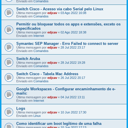
Enviado em
Comandos
Switch Cisco - Acesso via cabo Serial pelo Linux
Última mensagem por
edjcav
«
03 Ago 2022 16:08
Enviado em
Comandos
Permitir ou bloquear todos os apps e extensões, exceto os
especificados
Última mensagem por
edjcav
«
02 Ago 2022 18:38
Enviado em
Internet
Symantec SEP Manager - Erro Failed to connect to server
Última mensagem por
edjcav
«
28 Jul 2022 23:17
Enviado em
Comandos
Switch Aruba
Última mensagem por
edjcav
«
28 Jul 2022 19:28
Enviado em
Comandos
Switch Cisco - Tabela Mac Address
Última mensagem por
edjcav
«
26 Jul 2022 20:17
Enviado em
Comandos
Google Workspaces - Configurar encaminhamento de e-
mails:
Última mensagem por
edjcav
«
04 Jul 2022 13:11
Enviado em
Internet
Logs
Última mensagem por
edjcav
«
10 Jun 2022 17:30
Enviado em
Linux
Como identificar um boot legítimo de uma falha
Última mensagem por
edjcav
«
10 Jun 2022 17:13