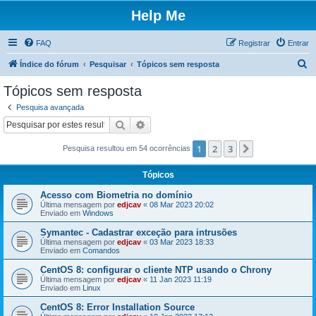
Help Me
FAQ
Registrar
Entrar
P
Índice do fórum
Pesquisar
Tópicos sem resposta
e
Tópicos sem resposta
s
Pesquisa avançada
q
Pesquisar
Pesquisa avançada
u
1
2
3
Próximo
Pesquisa resultou em 54 ocorrências
i
s
Tópicos
a
Acesso com Biometria no domínio
r
Última mensagem por
edjcav
«
08 Mar 2023 20:02
Enviado em
Windows
Symantec - Cadastrar exceção para intrusões
Última mensagem por
edjcav
«
03 Mar 2023 18:33
Enviado em
Comandos
CentOS 8: configurar o cliente NTP usando o Chrony
Última mensagem por
edjcav
«
11 Jan 2023 11:19
Enviado em
Linux
CentOS 8: Error Installation Source