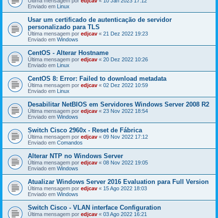
Última mensagem por
edjcav
«
10 Jan 2023 17:12
Enviado em
Linux
Usar um certificado de autenticação de servidor
personalizado para TLS
Última mensagem por
edjcav
«
21 Dez 2022 19:23
Enviado em
Windows
CentOS - Alterar Hostname
Última mensagem por
edjcav
«
20 Dez 2022 10:26
Enviado em
Linux
CentOS 8: Error: Failed to download metadata
Última mensagem por
edjcav
«
02 Dez 2022 10:59
Enviado em
Linux
Desabilitar NetBIOS em Servidores Windows Server 2008 R2
Última mensagem por
edjcav
«
23 Nov 2022 18:54
Enviado em
Windows
Switch Cisco 2960x - Reset de Fábrica
Última mensagem por
edjcav
«
09 Nov 2022 17:12
Enviado em
Comandos
Alterar NTP no Windows Server
Última mensagem por
edjcav
«
08 Nov 2022 19:05
Enviado em
Windows
Atualizar Windows Server 2016 Evaluation para Full Version
Última mensagem por
edjcav
«
15 Ago 2022 18:03
Enviado em
Windows
Switch Cisco - VLAN interface Configuration
Última mensagem por
edjcav
«
03 Ago 2022 16:21