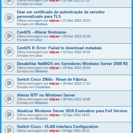
Última mensagem por
edjcav
«
10 Jan 2023 17:12
Enviado em
Linux
Usar um certificado de autenticação de servidor
personalizado para TLS
Última mensagem por
edjcav
«
21 Dez 2022 19:23
Enviado em
Windows
CentOS - Alterar Hostname
Última mensagem por
edjcav
«
20 Dez 2022 10:26
Enviado em
Linux
CentOS 8: Error: Failed to download metadata
Última mensagem por
edjcav
«
02 Dez 2022 10:59
Enviado em
Linux
Desabilitar NetBIOS em Servidores Windows Server 2008 R2
Última mensagem por
edjcav
«
23 Nov 2022 18:54
Enviado em
Windows
Switch Cisco 2960x - Reset de Fábrica
Última mensagem por
edjcav
«
09 Nov 2022 17:12
Enviado em
Comandos
Alterar NTP no Windows Server
Última mensagem por
edjcav
«
08 Nov 2022 19:05
Enviado em
Windows
Atualizar Windows Server 2016 Evaluation para Full Version
Última mensagem por
edjcav
«
15 Ago 2022 18:03
Enviado em
Windows
Switch Cisco - VLAN interface Configuration
Última mensagem por
edjcav
«
03 Ago 2022 16:21