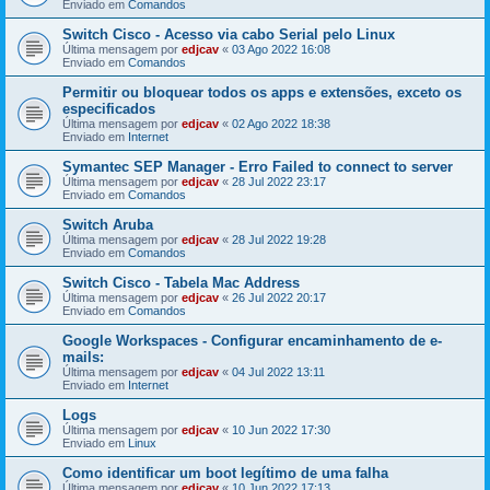
Enviado em
Comandos
Switch Cisco - Acesso via cabo Serial pelo Linux
Última mensagem por
edjcav
«
03 Ago 2022 16:08
Enviado em
Comandos
Permitir ou bloquear todos os apps e extensões, exceto os
especificados
Última mensagem por
edjcav
«
02 Ago 2022 18:38
Enviado em
Internet
Symantec SEP Manager - Erro Failed to connect to server
Última mensagem por
edjcav
«
28 Jul 2022 23:17
Enviado em
Comandos
Switch Aruba
Última mensagem por
edjcav
«
28 Jul 2022 19:28
Enviado em
Comandos
Switch Cisco - Tabela Mac Address
Última mensagem por
edjcav
«
26 Jul 2022 20:17
Enviado em
Comandos
Google Workspaces - Configurar encaminhamento de e-
mails:
Última mensagem por
edjcav
«
04 Jul 2022 13:11
Enviado em
Internet
Logs
Última mensagem por
edjcav
«
10 Jun 2022 17:30
Enviado em
Linux
Como identificar um boot legítimo de uma falha
Última mensagem por
edjcav
«
10 Jun 2022 17:13