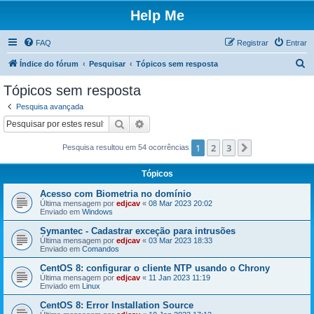
Help Me
FAQ
Registrar
Entrar
P
Índice do fórum
Pesquisar
Tópicos sem resposta
e
Tópicos sem resposta
s
Pesquisa avançada
q
Pesquisar
Pesquisa avançada
u
1
2
3
Próximo
Pesquisa resultou em 54 ocorrências
i
s
Tópicos
a
Acesso com Biometria no domínio
r
Última mensagem por
edjcav
«
08 Mar 2023 20:02
Enviado em
Windows
Symantec - Cadastrar exceção para intrusões
Última mensagem por
edjcav
«
03 Mar 2023 18:33
Enviado em
Comandos
CentOS 8: configurar o cliente NTP usando o Chrony
Última mensagem por
edjcav
«
11 Jan 2023 11:19
Enviado em
Linux
CentOS 8: Error Installation Source