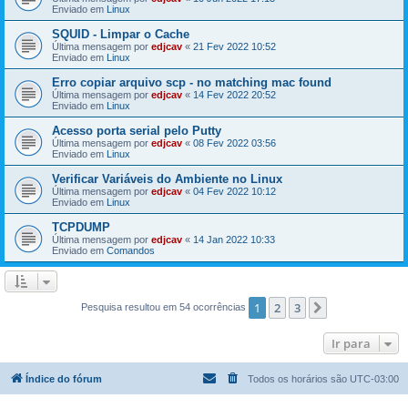
Enviado em
Linux
SQUID - Limpar o Cache
Última mensagem por
edjcav
«
21 Fev 2022 10:52
Enviado em
Linux
Erro copiar arquivo scp - no matching mac found
Última mensagem por
edjcav
«
14 Fev 2022 20:52
Enviado em
Linux
Acesso porta serial pelo Putty
Última mensagem por
edjcav
«
08 Fev 2022 03:56
Enviado em
Linux
Verificar Variáveis do Ambiente no Linux
Última mensagem por
edjcav
«
04 Fev 2022 10:12
Enviado em
Linux
TCPDUMP
Última mensagem por
edjcav
«
14 Jan 2022 10:33
Enviado em
Comandos
1
2
3
Próximo
Pesquisa resultou em 54 ocorrências
Ir para
Índice do fórum
Todos os horários são
UTC-03:00