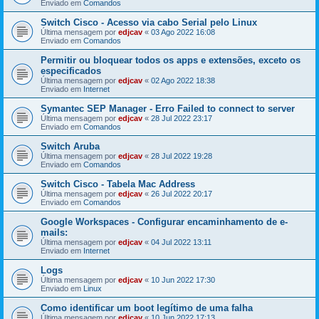
Enviado em
Comandos
Switch Cisco - Acesso via cabo Serial pelo Linux
Última mensagem por
edjcav
«
03 Ago 2022 16:08
Enviado em
Comandos
Permitir ou bloquear todos os apps e extensões, exceto os
especificados
Última mensagem por
edjcav
«
02 Ago 2022 18:38
Enviado em
Internet
Symantec SEP Manager - Erro Failed to connect to server
Última mensagem por
edjcav
«
28 Jul 2022 23:17
Enviado em
Comandos
Switch Aruba
Última mensagem por
edjcav
«
28 Jul 2022 19:28
Enviado em
Comandos
Switch Cisco - Tabela Mac Address
Última mensagem por
edjcav
«
26 Jul 2022 20:17
Enviado em
Comandos
Google Workspaces - Configurar encaminhamento de e-
mails:
Última mensagem por
edjcav
«
04 Jul 2022 13:11
Enviado em
Internet
Logs
Última mensagem por
edjcav
«
10 Jun 2022 17:30
Enviado em
Linux
Como identificar um boot legítimo de uma falha
Última mensagem por
edjcav
«
10 Jun 2022 17:13