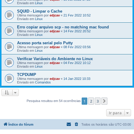
Enviado em
Linux
SQUID - Limpar o Cache
Última mensagem por
edjcav
«
21 Fev 2022 10:52
Enviado em
Linux
Erro copiar arquivo scp - no matching mac found
Última mensagem por
edjcav
«
14 Fev 2022 20:52
Enviado em
Linux
Acesso porta serial pelo Putty
Última mensagem por
edjcav
«
08 Fev 2022 03:56
Enviado em
Linux
Verificar Variáveis do Ambiente no Linux
Última mensagem por
edjcav
«
04 Fev 2022 10:12
Enviado em
Linux
TCPDUMP
Última mensagem por
edjcav
«
14 Jan 2022 10:33
Enviado em
Comandos
1
2
3
Próximo
Pesquisa resultou em 54 ocorrências
Ir para
Índice do fórum
Todos os horários são
UTC-03:00