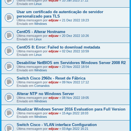
Última mensagem por
edjcav
«
10 Jan 2023 17:12
Enviado em
Linux
Usar um certificado de autenticação de servidor
personalizado para TLS
Última mensagem por
edjcav
«
21 Dez 2022 19:23
Enviado em
Windows
CentOS - Alterar Hostname
Última mensagem por
edjcav
«
20 Dez 2022 10:26
Enviado em
Linux
CentOS 8: Error: Failed to download metadata
Última mensagem por
edjcav
«
02 Dez 2022 10:59
Enviado em
Linux
Desabilitar NetBIOS em Servidores Windows Server 2008 R2
Última mensagem por
edjcav
«
23 Nov 2022 18:54
Enviado em
Windows
Switch Cisco 2960x - Reset de Fábrica
Última mensagem por
edjcav
«
09 Nov 2022 17:12
Enviado em
Comandos
Alterar NTP no Windows Server
Última mensagem por
edjcav
«
08 Nov 2022 19:05
Enviado em
Windows
Atualizar Windows Server 2016 Evaluation para Full Version
Última mensagem por
edjcav
«
15 Ago 2022 18:03
Enviado em
Windows
Switch Cisco - VLAN interface Configuration
Última mensagem por
edjcav
«
03 Ago 2022 16:21