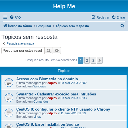
Help Me
FAQ
Registrar
Entrar
P
Índice do fórum
Pesquisar
Tópicos sem resposta
e
Tópicos sem resposta
s
Pesquisa avançada
q
Pesquisar
Pesquisa avançada
u
1
2
3
Próximo
Pesquisa resultou em 54 ocorrências
i
s
Tópicos
a
Acesso com Biometria no domínio
r
Última mensagem por
edjcav
«
08 Mar 2023 20:02
Enviado em
Windows
Symantec - Cadastrar exceção para intrusões
Última mensagem por
edjcav
«
03 Mar 2023 18:33
Enviado em
Comandos
CentOS 8: configurar o cliente NTP usando o Chrony
Última mensagem por
edjcav
«
11 Jan 2023 11:19
Enviado em
Linux
CentOS 8: Error Installation Source