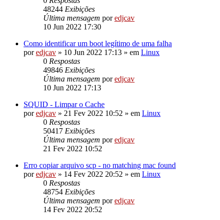
0
Respostas
48244
Exibições
Última mensagem
por
edjcav
10 Jun 2022 17:30
Como identificar um boot legítimo de uma falha
por
edjcav
»
10 Jun 2022 17:13
» em
Linux
0
Respostas
49846
Exibições
Última mensagem
por
edjcav
10 Jun 2022 17:13
SQUID - Limpar o Cache
por
edjcav
»
21 Fev 2022 10:52
» em
Linux
0
Respostas
50417
Exibições
Última mensagem
por
edjcav
21 Fev 2022 10:52
Erro copiar arquivo scp - no matching mac found
por
edjcav
»
14 Fev 2022 20:52
» em
Linux
0
Respostas
48754
Exibições
Última mensagem
por
edjcav
14 Fev 2022 20:52