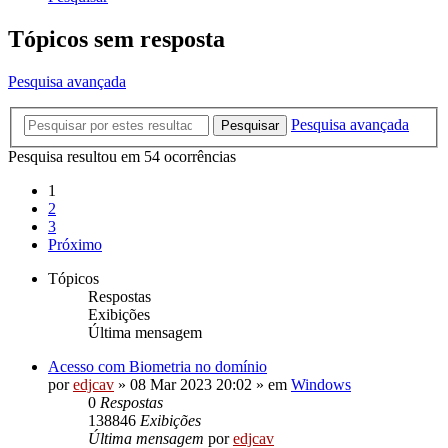
Tópicos sem resposta
Pesquisa avançada
Pesquisa avançada
Pesquisar
Pesquisa resultou em 54 ocorrências
1
2
3
Próximo
Tópicos
Respostas
Exibições
Última mensagem
Acesso com Biometria no domínio
por
edjcav
»
08 Mar 2023 20:02
» em
Windows
0
Respostas
138846
Exibições
Última mensagem
por
edjcav