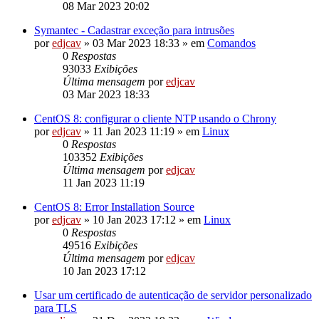
08 Mar 2023 20:02
Symantec - Cadastrar exceção para intrusões
por
edjcav
»
03 Mar 2023 18:33
» em
Comandos
0
Respostas
93033
Exibições
Última mensagem
por
edjcav
03 Mar 2023 18:33
CentOS 8: configurar o cliente NTP usando o Chrony
por
edjcav
»
11 Jan 2023 11:19
» em
Linux
0
Respostas
103352
Exibições
Última mensagem
por
edjcav
11 Jan 2023 11:19
CentOS 8: Error Installation Source
por
edjcav
»
10 Jan 2023 17:12
» em
Linux
0
Respostas
49516
Exibições
Última mensagem
por
edjcav
10 Jan 2023 17:12
Usar um certificado de autenticação de servidor personalizado
para TLS