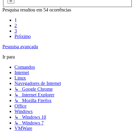
Pesquisa resultou em 54 ocorrências
1
2
3
Próximo
Pesquisa avançada
Ir para
Comandos
Internet
Linux
Navegadores de Internet
↳ Google Chrome
↳ Internet Explorer
↳ Mozilla Firefox
Office
Windows
↳ Windows 10
↳ Windows 7
VMWare