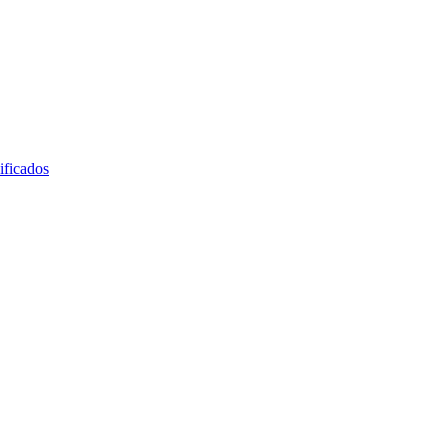
ificados