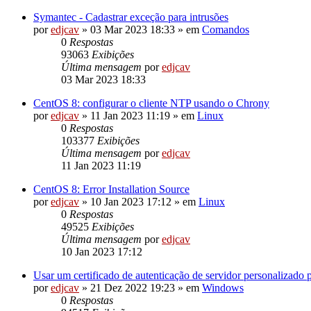
Symantec - Cadastrar exceção para intrusões
por
edjcav
»
03 Mar 2023 18:33
» em
Comandos
0
Respostas
93063
Exibições
Última mensagem
por
edjcav
03 Mar 2023 18:33
CentOS 8: configurar o cliente NTP usando o Chrony
por
edjcav
»
11 Jan 2023 11:19
» em
Linux
0
Respostas
103377
Exibições
Última mensagem
por
edjcav
11 Jan 2023 11:19
CentOS 8: Error Installation Source
por
edjcav
»
10 Jan 2023 17:12
» em
Linux
0
Respostas
49525
Exibições
Última mensagem
por
edjcav
10 Jan 2023 17:12
Usar um certificado de autenticação de servidor personalizado
por
edjcav
»
21 Dez 2022 19:23
» em
Windows
0
Respostas