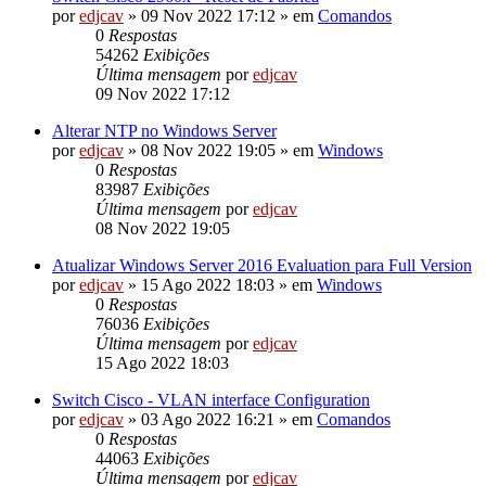
por
edjcav
»
09 Nov 2022 17:12
» em
Comandos
0
Respostas
54262
Exibições
Última mensagem
por
edjcav
09 Nov 2022 17:12
Alterar NTP no Windows Server
por
edjcav
»
08 Nov 2022 19:05
» em
Windows
0
Respostas
83987
Exibições
Última mensagem
por
edjcav
08 Nov 2022 19:05
Atualizar Windows Server 2016 Evaluation para Full Version
por
edjcav
»
15 Ago 2022 18:03
» em
Windows
0
Respostas
76036
Exibições
Última mensagem
por
edjcav
15 Ago 2022 18:03
Switch Cisco - VLAN interface Configuration
por
edjcav
»
03 Ago 2022 16:21
» em
Comandos
0
Respostas
44063
Exibições
Última mensagem
por
edjcav