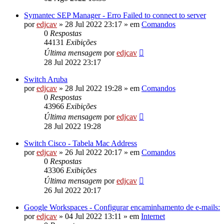
Symantec SEP Manager - Erro Failed to connect to server
por
edjcav
»
28 Jul 2022 23:17
» em
Comandos
0
Respostas
44131
Exibições
Última mensagem
por
edjcav
28 Jul 2022 23:17
Switch Aruba
por
edjcav
»
28 Jul 2022 19:28
» em
Comandos
0
Respostas
43966
Exibições
Última mensagem
por
edjcav
28 Jul 2022 19:28
Switch Cisco - Tabela Mac Address
por
edjcav
»
26 Jul 2022 20:17
» em
Comandos
0
Respostas
43306
Exibições
Última mensagem
por
edjcav
26 Jul 2022 20:17
Google Workspaces - Configurar encaminhamento de e-mails:
por
edjcav
»
04 Jul 2022 13:11
» em
Internet