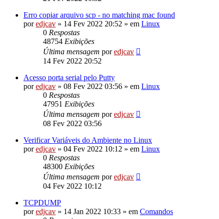
Erro copiar arquivo scp - no matching mac found
por
edjcav
»
14 Fev 2022 20:52
» em
Linux
0
Respostas
48754
Exibições
Última mensagem
por
edjcav
14 Fev 2022 20:52
Acesso porta serial pelo Putty
por
edjcav
»
08 Fev 2022 03:56
» em
Linux
0
Respostas
47951
Exibições
Última mensagem
por
edjcav
08 Fev 2022 03:56
Verificar Variáveis do Ambiente no Linux
por
edjcav
»
04 Fev 2022 10:12
» em
Linux
0
Respostas
48300
Exibições
Última mensagem
por
edjcav
04 Fev 2022 10:12
TCPDUMP
por
edjcav
»
14 Jan 2022 10:33
» em
Comandos