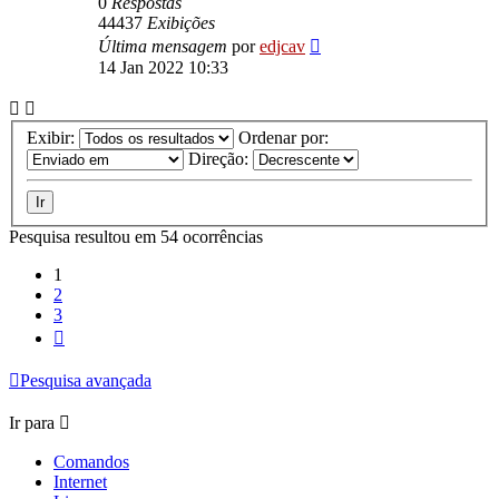
0
Respostas
44437
Exibições
Última mensagem
por
edjcav
14 Jan 2022 10:33
Exibir:
Ordenar por:
Direção:
Pesquisa resultou em 54 ocorrências
1
2
3
Próximo
Pesquisa avançada
Ir para
Comandos
Internet