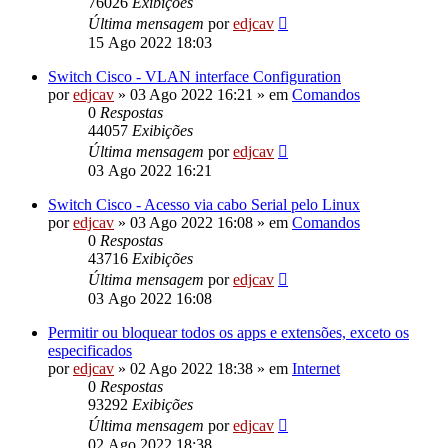
76026
Exibições
Última mensagem
por
edjcav
15 Ago 2022 18:03
Switch Cisco - VLAN interface Configuration
por
edjcav
»
03 Ago 2022 16:21
» em
Comandos
0
Respostas
44057
Exibições
Última mensagem
por
edjcav
03 Ago 2022 16:21
Switch Cisco - Acesso via cabo Serial pelo Linux
por
edjcav
»
03 Ago 2022 16:08
» em
Comandos
0
Respostas
43716
Exibições
Última mensagem
por
edjcav
03 Ago 2022 16:08
Permitir ou bloquear todos os apps e extensões, exceto os
especificados
por
edjcav
»
02 Ago 2022 18:38
» em
Internet
0
Respostas
93292
Exibições
Última mensagem
por
edjcav
02 Ago 2022 18:38