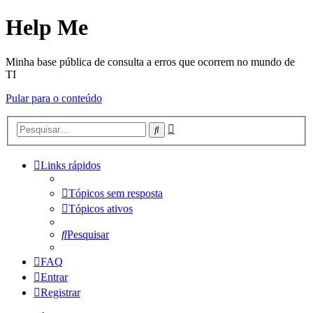
Help Me
Minha base pública de consulta a erros que ocorrem no mundo de
TI
Pular para o conteúdo
Pesquisa
Pesquisar
avançada
Links rápidos
Tópicos sem resposta
Tópicos ativos
Pesquisar
FAQ
Entrar
Registrar