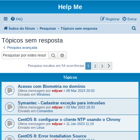
Help Me
FAQ
Registrar
Entrar
P
Índice do fórum
Pesquisar
Tópicos sem resposta
e
Tópicos sem resposta
s
Pesquisa avançada
q
Pesquisar
Pesquisa avançada
u
1
2
3
Próximo
Pesquisa resultou em 54 ocorrências
i
s
Tópicos
a
Acesso com Biometria no domínio
r
Última mensagem por
edjcav
«
08 Mar 2023 20:02
Enviado em
Windows
Symantec - Cadastrar exceção para intrusões
Última mensagem por
edjcav
«
03 Mar 2023 18:33
Enviado em
Comandos
CentOS 8: configurar o cliente NTP usando o Chrony
Última mensagem por
edjcav
«
11 Jan 2023 11:19
Enviado em
Linux
CentOS 8: Error Installation Source