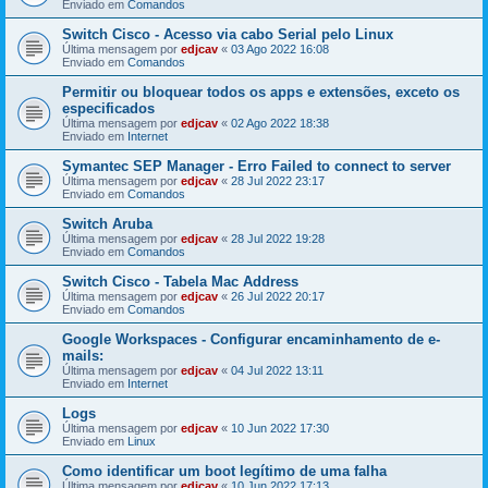
Enviado em
Comandos
Switch Cisco - Acesso via cabo Serial pelo Linux
Última mensagem por
edjcav
«
03 Ago 2022 16:08
Enviado em
Comandos
Permitir ou bloquear todos os apps e extensões, exceto os
especificados
Última mensagem por
edjcav
«
02 Ago 2022 18:38
Enviado em
Internet
Symantec SEP Manager - Erro Failed to connect to server
Última mensagem por
edjcav
«
28 Jul 2022 23:17
Enviado em
Comandos
Switch Aruba
Última mensagem por
edjcav
«
28 Jul 2022 19:28
Enviado em
Comandos
Switch Cisco - Tabela Mac Address
Última mensagem por
edjcav
«
26 Jul 2022 20:17
Enviado em
Comandos
Google Workspaces - Configurar encaminhamento de e-
mails:
Última mensagem por
edjcav
«
04 Jul 2022 13:11
Enviado em
Internet
Logs
Última mensagem por
edjcav
«
10 Jun 2022 17:30
Enviado em
Linux
Como identificar um boot legítimo de uma falha
Última mensagem por
edjcav
«
10 Jun 2022 17:13