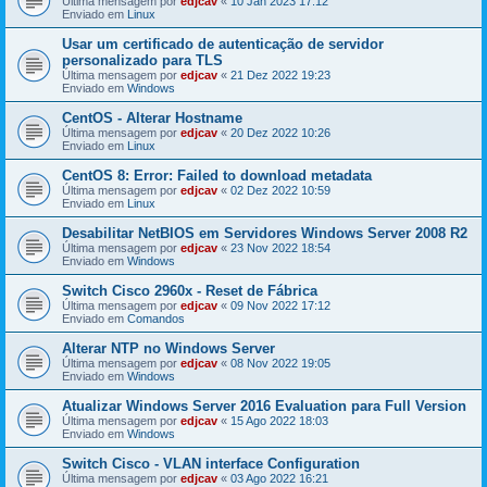
Última mensagem por
edjcav
«
10 Jan 2023 17:12
Enviado em
Linux
Usar um certificado de autenticação de servidor
personalizado para TLS
Última mensagem por
edjcav
«
21 Dez 2022 19:23
Enviado em
Windows
CentOS - Alterar Hostname
Última mensagem por
edjcav
«
20 Dez 2022 10:26
Enviado em
Linux
CentOS 8: Error: Failed to download metadata
Última mensagem por
edjcav
«
02 Dez 2022 10:59
Enviado em
Linux
Desabilitar NetBIOS em Servidores Windows Server 2008 R2
Última mensagem por
edjcav
«
23 Nov 2022 18:54
Enviado em
Windows
Switch Cisco 2960x - Reset de Fábrica
Última mensagem por
edjcav
«
09 Nov 2022 17:12
Enviado em
Comandos
Alterar NTP no Windows Server
Última mensagem por
edjcav
«
08 Nov 2022 19:05
Enviado em
Windows
Atualizar Windows Server 2016 Evaluation para Full Version
Última mensagem por
edjcav
«
15 Ago 2022 18:03
Enviado em
Windows
Switch Cisco - VLAN interface Configuration
Última mensagem por
edjcav
«
03 Ago 2022 16:21