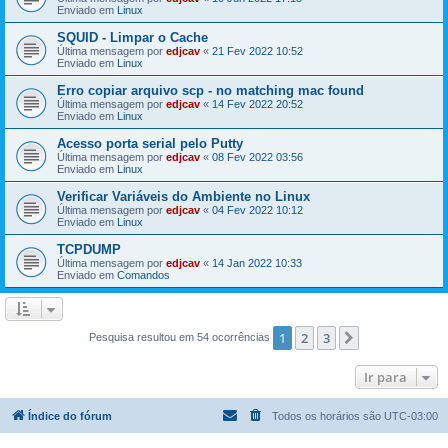
Enviado em
Linux
SQUID - Limpar o Cache
Última mensagem por
edjcav
«
21 Fev 2022 10:52
Enviado em
Linux
Erro copiar arquivo scp - no matching mac found
Última mensagem por
edjcav
«
14 Fev 2022 20:52
Enviado em
Linux
Acesso porta serial pelo Putty
Última mensagem por
edjcav
«
08 Fev 2022 03:56
Enviado em
Linux
Verificar Variáveis do Ambiente no Linux
Última mensagem por
edjcav
«
04 Fev 2022 10:12
Enviado em
Linux
TCPDUMP
Última mensagem por
edjcav
«
14 Jan 2022 10:33
Enviado em
Comandos
1
2
3
Próximo
Pesquisa resultou em 54 ocorrências
Ir para
Índice do fórum
Todos os horários são
UTC-03:00