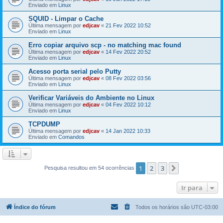
Enviado em
Linux
SQUID - Limpar o Cache
Última mensagem por
edjcav
«
21 Fev 2022 10:52
Enviado em
Linux
Erro copiar arquivo scp - no matching mac found
Última mensagem por
edjcav
«
14 Fev 2022 20:52
Enviado em
Linux
Acesso porta serial pelo Putty
Última mensagem por
edjcav
«
08 Fev 2022 03:56
Enviado em
Linux
Verificar Variáveis do Ambiente no Linux
Última mensagem por
edjcav
«
04 Fev 2022 10:12
Enviado em
Linux
TCPDUMP
Última mensagem por
edjcav
«
14 Jan 2022 10:33
Enviado em
Comandos
1
2
3
Próximo
Pesquisa resultou em 54 ocorrências
Ir para
Índice do fórum
Todos os horários são
UTC-03:00