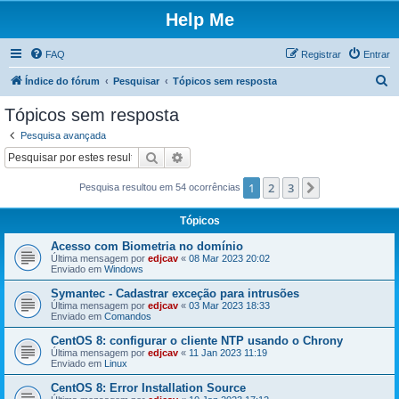
Help Me
FAQ
Registrar
Entrar
P
Índice do fórum
Pesquisar
Tópicos sem resposta
e
Tópicos sem resposta
s
Pesquisa avançada
q
Pesquisar
Pesquisa avançada
u
1
2
3
Próximo
Pesquisa resultou em 54 ocorrências
i
s
Tópicos
a
Acesso com Biometria no domínio
r
Última mensagem por
edjcav
«
08 Mar 2023 20:02
Enviado em
Windows
Symantec - Cadastrar exceção para intrusões
Última mensagem por
edjcav
«
03 Mar 2023 18:33
Enviado em
Comandos
CentOS 8: configurar o cliente NTP usando o Chrony
Última mensagem por
edjcav
«
11 Jan 2023 11:19
Enviado em
Linux
CentOS 8: Error Installation Source