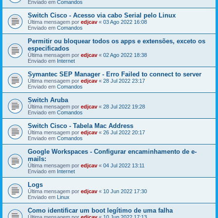
Enviado em
Comandos
Switch Cisco - Acesso via cabo Serial pelo Linux
Última mensagem por
edjcav
«
03 Ago 2022 16:08
Enviado em
Comandos
Permitir ou bloquear todos os apps e extensões, exceto os
especificados
Última mensagem por
edjcav
«
02 Ago 2022 18:38
Enviado em
Internet
Symantec SEP Manager - Erro Failed to connect to server
Última mensagem por
edjcav
«
28 Jul 2022 23:17
Enviado em
Comandos
Switch Aruba
Última mensagem por
edjcav
«
28 Jul 2022 19:28
Enviado em
Comandos
Switch Cisco - Tabela Mac Address
Última mensagem por
edjcav
«
26 Jul 2022 20:17
Enviado em
Comandos
Google Workspaces - Configurar encaminhamento de e-
mails:
Última mensagem por
edjcav
«
04 Jul 2022 13:11
Enviado em
Internet
Logs
Última mensagem por
edjcav
«
10 Jun 2022 17:30
Enviado em
Linux
Como identificar um boot legítimo de uma falha
Última mensagem por
edjcav
«
10 Jun 2022 17:13