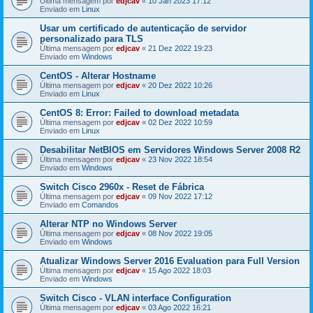
Última mensagem por
edjcav
«
10 Jan 2023 17:12
Enviado em
Linux
Usar um certificado de autenticação de servidor
personalizado para TLS
Última mensagem por
edjcav
«
21 Dez 2022 19:23
Enviado em
Windows
CentOS - Alterar Hostname
Última mensagem por
edjcav
«
20 Dez 2022 10:26
Enviado em
Linux
CentOS 8: Error: Failed to download metadata
Última mensagem por
edjcav
«
02 Dez 2022 10:59
Enviado em
Linux
Desabilitar NetBIOS em Servidores Windows Server 2008 R2
Última mensagem por
edjcav
«
23 Nov 2022 18:54
Enviado em
Windows
Switch Cisco 2960x - Reset de Fábrica
Última mensagem por
edjcav
«
09 Nov 2022 17:12
Enviado em
Comandos
Alterar NTP no Windows Server
Última mensagem por
edjcav
«
08 Nov 2022 19:05
Enviado em
Windows
Atualizar Windows Server 2016 Evaluation para Full Version
Última mensagem por
edjcav
«
15 Ago 2022 18:03
Enviado em
Windows
Switch Cisco - VLAN interface Configuration
Última mensagem por
edjcav
«
03 Ago 2022 16:21