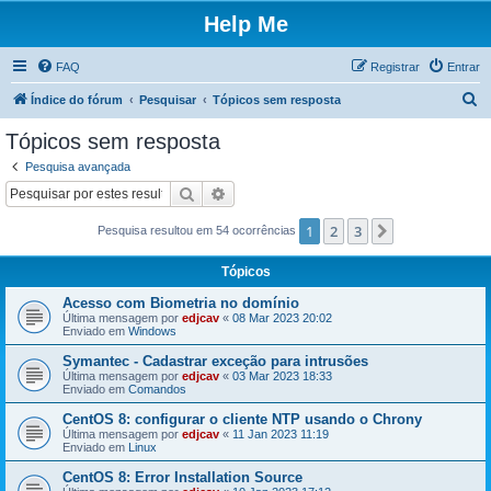
Help Me
FAQ
Registrar
Entrar
P
Índice do fórum
Pesquisar
Tópicos sem resposta
e
Tópicos sem resposta
s
Pesquisa avançada
q
Pesquisar
Pesquisa avançada
u
1
2
3
Próximo
Pesquisa resultou em 54 ocorrências
i
s
Tópicos
a
Acesso com Biometria no domínio
r
Última mensagem por
edjcav
«
08 Mar 2023 20:02
Enviado em
Windows
Symantec - Cadastrar exceção para intrusões
Última mensagem por
edjcav
«
03 Mar 2023 18:33
Enviado em
Comandos
CentOS 8: configurar o cliente NTP usando o Chrony
Última mensagem por
edjcav
«
11 Jan 2023 11:19
Enviado em
Linux
CentOS 8: Error Installation Source