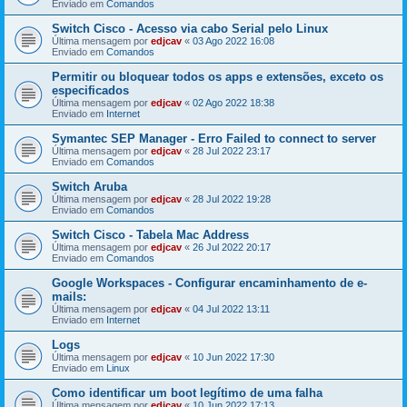
Enviado em
Comandos
Switch Cisco - Acesso via cabo Serial pelo Linux
Última mensagem por
edjcav
«
03 Ago 2022 16:08
Enviado em
Comandos
Permitir ou bloquear todos os apps e extensões, exceto os
especificados
Última mensagem por
edjcav
«
02 Ago 2022 18:38
Enviado em
Internet
Symantec SEP Manager - Erro Failed to connect to server
Última mensagem por
edjcav
«
28 Jul 2022 23:17
Enviado em
Comandos
Switch Aruba
Última mensagem por
edjcav
«
28 Jul 2022 19:28
Enviado em
Comandos
Switch Cisco - Tabela Mac Address
Última mensagem por
edjcav
«
26 Jul 2022 20:17
Enviado em
Comandos
Google Workspaces - Configurar encaminhamento de e-
mails:
Última mensagem por
edjcav
«
04 Jul 2022 13:11
Enviado em
Internet
Logs
Última mensagem por
edjcav
«
10 Jun 2022 17:30
Enviado em
Linux
Como identificar um boot legítimo de uma falha
Última mensagem por
edjcav
«
10 Jun 2022 17:13