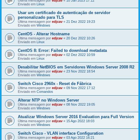
Última mensagem por
edjcav
«
10 Jan 2023 17:12
Enviado em
Linux
Usar um certificado de autenticação de servidor
personalizado para TLS
Última mensagem por
edjcav
«
21 Dez 2022 19:23
Enviado em
Windows
CentOS - Alterar Hostname
Última mensagem por
edjcav
«
20 Dez 2022 10:26
Enviado em
Linux
CentOS 8: Error: Failed to download metadata
Última mensagem por
edjcav
«
02 Dez 2022 10:59
Enviado em
Linux
Desabilitar NetBIOS em Servidores Windows Server 2008 R2
Última mensagem por
edjcav
«
23 Nov 2022 18:54
Enviado em
Windows
Switch Cisco 2960x - Reset de Fábrica
Última mensagem por
edjcav
«
09 Nov 2022 17:12
Enviado em
Comandos
Alterar NTP no Windows Server
Última mensagem por
edjcav
«
08 Nov 2022 19:05
Enviado em
Windows
Atualizar Windows Server 2016 Evaluation para Full Version
Última mensagem por
edjcav
«
15 Ago 2022 18:03
Enviado em
Windows
Switch Cisco - VLAN interface Configuration
Última mensagem por
edjcav
«
03 Ago 2022 16:21