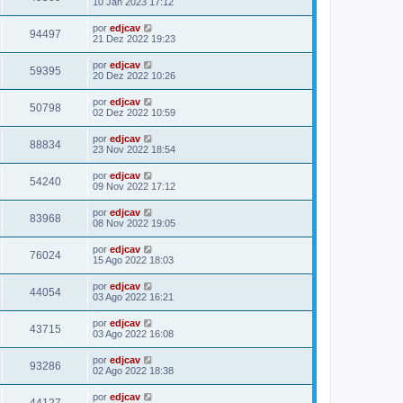
10 Jan 2023 17:12
por
edjcav
94497
21 Dez 2022 19:23
por
edjcav
59395
20 Dez 2022 10:26
por
edjcav
50798
02 Dez 2022 10:59
por
edjcav
88834
23 Nov 2022 18:54
por
edjcav
54240
09 Nov 2022 17:12
por
edjcav
83968
08 Nov 2022 19:05
por
edjcav
76024
15 Ago 2022 18:03
por
edjcav
44054
03 Ago 2022 16:21
por
edjcav
43715
03 Ago 2022 16:08
por
edjcav
93286
02 Ago 2022 18:38
por
edjcav