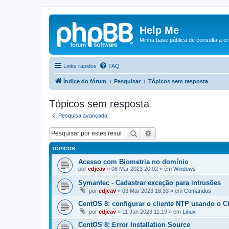
Help Me
Minha base pública de consulta a e
Links rápidos
FAQ
Índice do fórum
Pesquisar
Tópicos sem resposta
Tópicos sem resposta
Pesquisa avançada
Pesquisar
Pesquisa avançada
TÓPICOS
Acesso com Biometria no domínio
por
edjcav
»
08 Mar 2023 20:02
» em
Windows
Symantec - Cadastrar exceção para intrusões
por
edjcav
»
03 Mar 2023 18:33
» em
Comandos
CentOS 8: configurar o cliente NTP usando o 
por
edjcav
»
11 Jan 2023 11:19
» em
Linux
CentOS 8: Error Installation Source