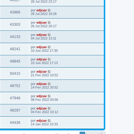
44127
28 Jul 2022 23:17
por
edjcav
43966
28 Jul 2022 19:28
por
edjcav
43303
26 Jul 2022 20:17
por
edjcav
44133
04 Jul 2022 13:11
por
edjcav
48241
10 Jun 2022 17:30
por
edjcav
49845
10 Jun 2022 17:13
por
edjcav
50415
21 Fev 2022 10:52
por
edjcav
48752
14 Fev 2022 20:52
por
edjcav
47948
08 Fev 2022 03:56
por
edjcav
48297
04 Fev 2022 10:12
por
edjcav
44436
14 Jan 2022 10:33