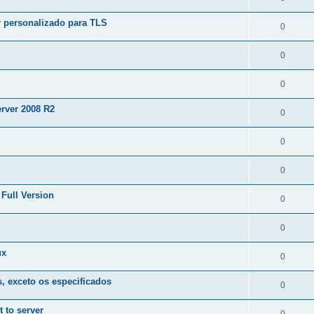
r personalizado para TLS
0
0
0
rver 2008 R2
0
0
0
 Full Version
0
0
ux
0
, exceto os especificados
0
 to server