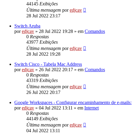
44145
Exibições
Última mensagem
por
edjcav
28 Jul 2022 23:17
Switch Aruba
por
edjcav
»
28 Jul 2022 19:28
» em
Comandos
0
Respostas
43977
Exibições
Última mensagem
por
edjcav
28 Jul 2022 19:28
Switch Cisco - Tabela Mac Address
por
edjcav
»
26 Jul 2022 20:17
» em
Comandos
0
Respostas
43319
Exibições
Última mensagem
por
edjcav
26 Jul 2022 20:17
Google Workspaces - Configurar encaminhamento de e-mails:
por
edjcav
»
04 Jul 2022 13:11
» em
Internet
0
Respostas
44149
Exibições
Última mensagem
por
edjcav
04 Jul 2022 13:11