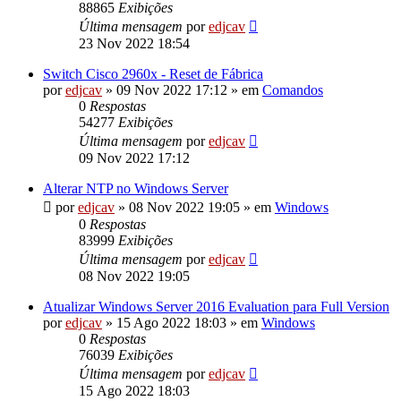
88865
Exibições
Última mensagem
por
edjcav
23 Nov 2022 18:54
Switch Cisco 2960x - Reset de Fábrica
por
edjcav
»
09 Nov 2022 17:12
» em
Comandos
0
Respostas
54277
Exibições
Última mensagem
por
edjcav
09 Nov 2022 17:12
Alterar NTP no Windows Server
por
edjcav
»
08 Nov 2022 19:05
» em
Windows
0
Respostas
83999
Exibições
Última mensagem
por
edjcav
08 Nov 2022 19:05
Atualizar Windows Server 2016 Evaluation para Full Version
por
edjcav
»
15 Ago 2022 18:03
» em
Windows
0
Respostas
76039
Exibições
Última mensagem
por
edjcav
15 Ago 2022 18:03