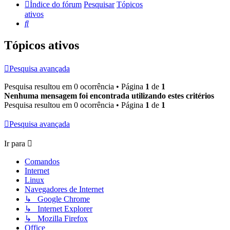
Índice do fórum
Pesquisar
Tópicos
ativos
Pesquisar
Tópicos ativos
Pesquisa avançada
Pesquisa resultou em 0 ocorrência • Página
1
de
1
Nenhuma mensagem foi encontrada utilizando estes critérios
Pesquisa resultou em 0 ocorrência • Página
1
de
1
Pesquisa avançada
Ir para
Comandos
Internet
Linux
Navegadores de Internet
↳ Google Chrome
↳ Internet Explorer
↳ Mozilla Firefox
Office