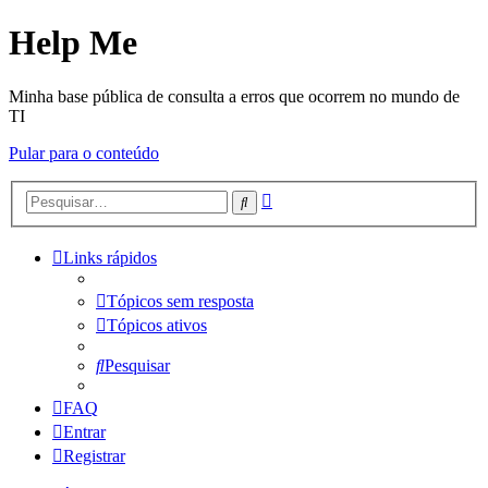
Help Me
Minha base pública de consulta a erros que ocorrem no mundo de
TI
Pular para o conteúdo
Pesquisa
Pesquisar
avançada
Links rápidos
Tópicos sem resposta
Tópicos ativos
Pesquisar
FAQ
Entrar
Registrar