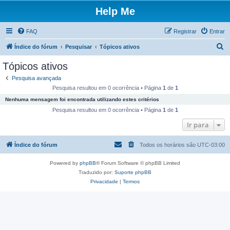
Help Me
FAQ
Registrar
Entrar
P
Índice do fórum
Pesquisar
Tópicos ativos
e
Tópicos ativos
s
Pesquisa avançada
q
Pesquisa resultou em 0 ocorrência • Página
1
de
1
u
Nenhuma mensagem foi encontrada utilizando estes critérios
i
Pesquisa resultou em 0 ocorrência • Página
1
de
1
s
Ir para
a
Índice do fórum
Todos os horários são
UTC-03:00
r
Powered by
phpBB
® Forum Software © phpBB Limited
Traduzido por:
Suporte phpBB
Privacidade
|
Termos