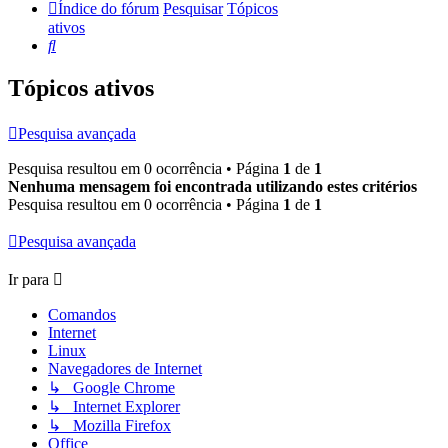
Índice do fórum
Pesquisar
Tópicos
ativos
Pesquisar
Tópicos ativos
Pesquisa avançada
Pesquisa resultou em 0 ocorrência • Página
1
de
1
Nenhuma mensagem foi encontrada utilizando estes critérios
Pesquisa resultou em 0 ocorrência • Página
1
de
1
Pesquisa avançada
Ir para
Comandos
Internet
Linux
Navegadores de Internet
↳ Google Chrome
↳ Internet Explorer
↳ Mozilla Firefox
Office