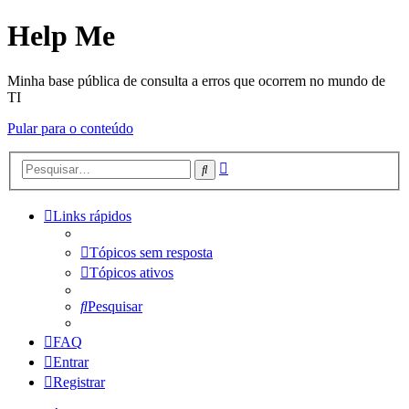
Help Me
Minha base pública de consulta a erros que ocorrem no mundo de
TI
Pular para o conteúdo
Pesquisa
Pesquisar
avançada
Links rápidos
Tópicos sem resposta
Tópicos ativos
Pesquisar
FAQ
Entrar
Registrar