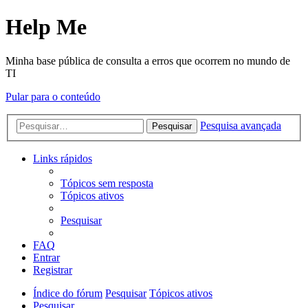
Help Me
Minha base pública de consulta a erros que ocorrem no mundo de
TI
Pular para o conteúdo
Pesquisa avançada
Pesquisar
Links rápidos
Tópicos sem resposta
Tópicos ativos
Pesquisar
FAQ
Entrar
Registrar
Índice do fórum
Pesquisar
Tópicos ativos
Pesquisar