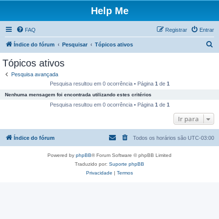
Help Me
FAQ
Registrar
Entrar
P
Índice do fórum
Pesquisar
Tópicos ativos
e
Tópicos ativos
s
Pesquisa avançada
q
Pesquisa resultou em 0 ocorrência • Página
1
de
1
u
Nenhuma mensagem foi encontrada utilizando estes critérios
i
Pesquisa resultou em 0 ocorrência • Página
1
de
1
s
Ir para
a
Índice do fórum
Todos os horários são
UTC-03:00
r
Powered by
phpBB
® Forum Software © phpBB Limited
Traduzido por:
Suporte phpBB
Privacidade
|
Termos