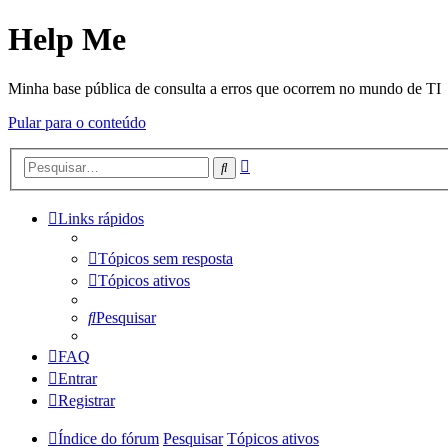
Help Me
Minha base pública de consulta a erros que ocorrem no mundo de TI
Pular para o conteúdo
Pesquisa
Pesquisar
avançada
Links rápidos
Tópicos sem resposta
Tópicos ativos
Pesquisar
FAQ
Entrar
Registrar
Índice do fórum
Pesquisar
Tópicos ativos