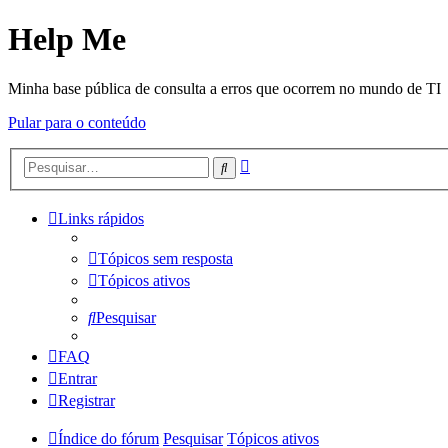
Help Me
Minha base pública de consulta a erros que ocorrem no mundo de TI
Pular para o conteúdo
Pesquisa
Pesquisar
avançada
Links rápidos
Tópicos sem resposta
Tópicos ativos
Pesquisar
FAQ
Entrar
Registrar
Índice do fórum
Pesquisar
Tópicos ativos