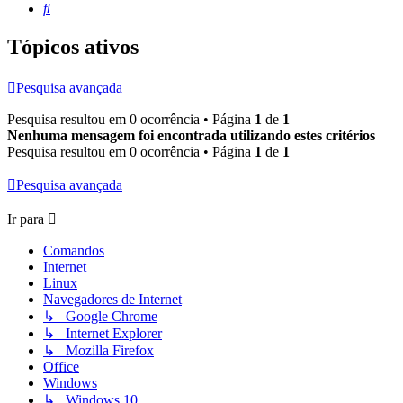
Pesquisar
Tópicos ativos
Pesquisa avançada
Pesquisa resultou em 0 ocorrência • Página
1
de
1
Nenhuma mensagem foi encontrada utilizando estes critérios
Pesquisa resultou em 0 ocorrência • Página
1
de
1
Pesquisa avançada
Ir para
Comandos
Internet
Linux
Navegadores de Internet
↳ Google Chrome
↳ Internet Explorer
↳ Mozilla Firefox
Office
Windows
↳ Windows 10