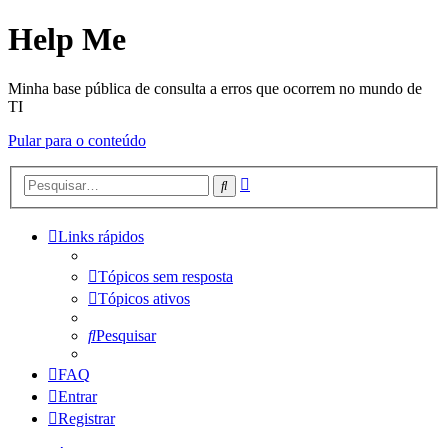
Help Me
Minha base pública de consulta a erros que ocorrem no mundo de
TI
Pular para o conteúdo
Pesquisa
Pesquisar
avançada
Links rápidos
Tópicos sem resposta
Tópicos ativos
Pesquisar
FAQ
Entrar
Registrar