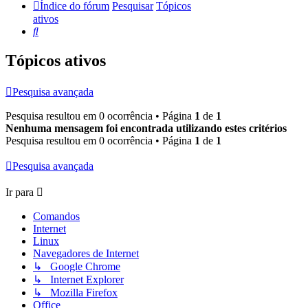
Índice do fórum
Pesquisar
Tópicos
ativos
Pesquisar
Tópicos ativos
Pesquisa avançada
Pesquisa resultou em 0 ocorrência • Página
1
de
1
Nenhuma mensagem foi encontrada utilizando estes critérios
Pesquisa resultou em 0 ocorrência • Página
1
de
1
Pesquisa avançada
Ir para
Comandos
Internet
Linux
Navegadores de Internet
↳ Google Chrome
↳ Internet Explorer
↳ Mozilla Firefox
Office