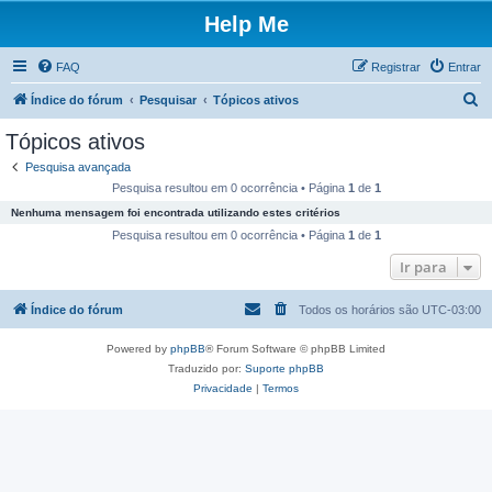
Help Me
FAQ
Registrar
Entrar
P
Índice do fórum
Pesquisar
Tópicos ativos
e
Tópicos ativos
s
Pesquisa avançada
q
Pesquisa resultou em 0 ocorrência • Página
1
de
1
u
Nenhuma mensagem foi encontrada utilizando estes critérios
i
Pesquisa resultou em 0 ocorrência • Página
1
de
1
s
Ir para
a
Índice do fórum
Todos os horários são
UTC-03:00
r
Powered by
phpBB
® Forum Software © phpBB Limited
Traduzido por:
Suporte phpBB
Privacidade
|
Termos