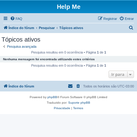
Help Me
FAQ
Registrar
Entrar
P
Índice do fórum
Pesquisar
Tópicos ativos
e
Tópicos ativos
s
Pesquisa avançada
q
Pesquisa resultou em 0 ocorrência • Página
1
de
1
u
Nenhuma mensagem foi encontrada utilizando estes critérios
i
Pesquisa resultou em 0 ocorrência • Página
1
de
1
s
Ir para
a
Índice do fórum
Todos os horários são
UTC-03:00
r
Powered by
phpBB
® Forum Software © phpBB Limited
Traduzido por:
Suporte phpBB
Privacidade
|
Termos