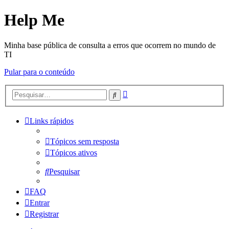
Help Me
Minha base pública de consulta a erros que ocorrem no mundo de
TI
Pular para o conteúdo
Pesquisa
Pesquisar
avançada
Links rápidos
Tópicos sem resposta
Tópicos ativos
Pesquisar
FAQ
Entrar
Registrar