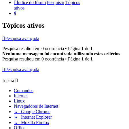
Índice do fórum
Pesquisar
Tópicos
ativos
Pesquisar
Tópicos ativos
Pesquisa avançada
Pesquisa resultou em 0 ocorrência • Página
1
de
1
Nenhuma mensagem foi encontrada utilizando estes critérios
Pesquisa resultou em 0 ocorrência • Página
1
de
1
Pesquisa avançada
Ir para
Comandos
Internet
Linux
Navegadores de Internet
↳ Google Chrome
↳ Internet Explorer
↳ Mozilla Firefox
Office