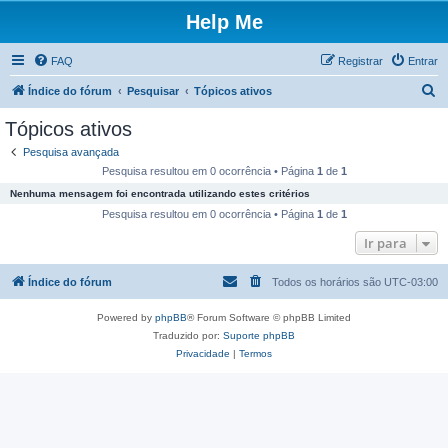
Help Me
FAQ
Registrar
Entrar
P
Índice do fórum
Pesquisar
Tópicos ativos
e
Tópicos ativos
s
Pesquisa avançada
q
Pesquisa resultou em 0 ocorrência • Página
1
de
1
u
Nenhuma mensagem foi encontrada utilizando estes critérios
i
Pesquisa resultou em 0 ocorrência • Página
1
de
1
s
Ir para
a
Índice do fórum
Todos os horários são
UTC-03:00
r
Powered by
phpBB
® Forum Software © phpBB Limited
Traduzido por:
Suporte phpBB
Privacidade
|
Termos