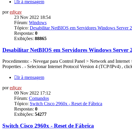
Ir à mensagem
por
edjcav
23 Nov 2022 18:54
Fórum:
Windows
Tópico:
Desabilitar NetBIOS em Servidores Windows Server 
Respostas:
0
Exibições:
88865
Desabilitar NetBIOS em Servidores Windows Server 
Procedimento: - Nevegar para Control Panel > Network and Internet >
Properties . - Selecionar Internet Protocol Version 4 (TCP/IPv4) , click 
Ir à mensagem
por
edjcav
09 Nov 2022 17:12
Fórum:
Comandos
Tópico:
Switch Cisco 2960x - Reset de Fábrica
Respostas:
0
Exibições:
54277
Switch Cisco 2960x - Reset de Fábrica