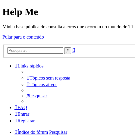
Help Me
Minha base pública de consulta a erros que ocorrem no mundo de TI
Pular para o conteúdo
Pesquisa
Pesquisar
avançada
Links rápidos
Tópicos sem resposta
Tópicos ativos
Pesquisar
FAQ
Entrar
Registrar
Índice do fórum
Pesquisar