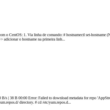
com o CentOS: 1. Via linha de comando: # hostnamectl set-hostname (
> adicionar o hostname na primeira linh...
 38 B 00:00 Error: Failed to download metadata for repo 'AppStream'
repos.d/ directory. # cd /etc/yum.repos.d...