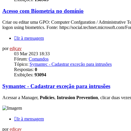
Acesso com Biometria no domínio
Criar ou editar uma GPO: Computer Confguration / Administrative Te
logon using biometrics. Fonte: https://social.technet.microsoft.com
Ir à mensagem
por
edjcav
03 Mar 2023 18:33
Fórum:
Comandos
Tópico:
Symantec - Cadastrar exceção para intrusões
Respostas:
0
Exibições:
93094
Symantec - Cadastrar exceção para intrusões
Acessar a Manager,
Policies
,
Intrusion Prevention
, clicar duas veze
Ir à mensagem
por
edjcav