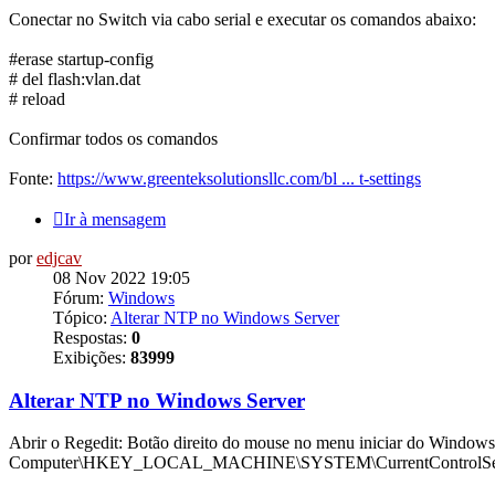
Conectar no Switch via cabo serial e executar os comandos abaixo:
#erase startup-config
# del flash:vlan.dat
# reload
Confirmar todos os comandos
Fonte:
https://www.greenteksolutionsllc.com/bl ... t-settings
Ir à mensagem
por
edjcav
08 Nov 2022 19:05
Fórum:
Windows
Tópico:
Alterar NTP no Windows Server
Respostas:
0
Exibições:
83999
Alterar NTP no Windows Server
Abrir o Regedit: Botão direito do mouse no menu iniciar do Windows, 
Computer\HKEY_LOCAL_MACHINE\SYSTEM\CurrentControlSet\Services