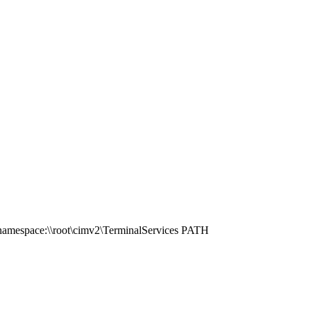
 /namespace:\\root\cimv2\TerminalServices PATH