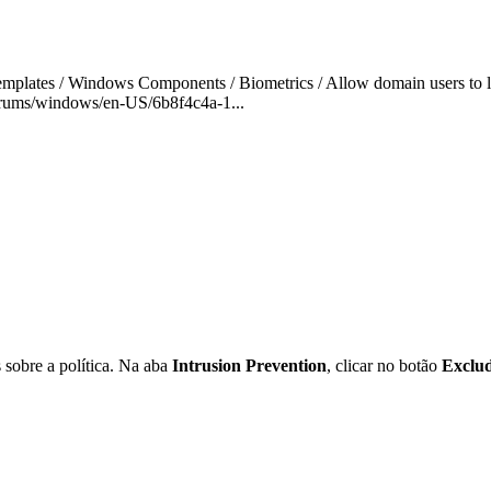
mplates / Windows Components / Biometrics / Allow domain users to lo
/Forums/windows/en-US/6b8f4c4a-1...
s sobre a política. Na aba
Intrusion Prevention
, clicar no botão
Exclud