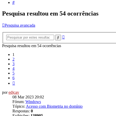
Pesquisar
Pesquisa resultou em 54 ocorrências
Pesquisa avançada
Pesquisa
Pesquisar
avançada
Pesquisa resultou em 54 ocorrências
1
2
3
4
5
6
Próximo
por
edjcav
08 Mar 2023 20:02
Fórum:
Windows
Tópico:
Acesso com Biometria no domínio
Respostas:
0
Exibições:
138905