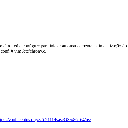
y
ço chronyd e configure para iniciar automaticamente na inicialização do 
conf: # vim /etc/chrony.c...
ttps://vault.centos.org/8.5.2111/BaseOS/x86_64/os/