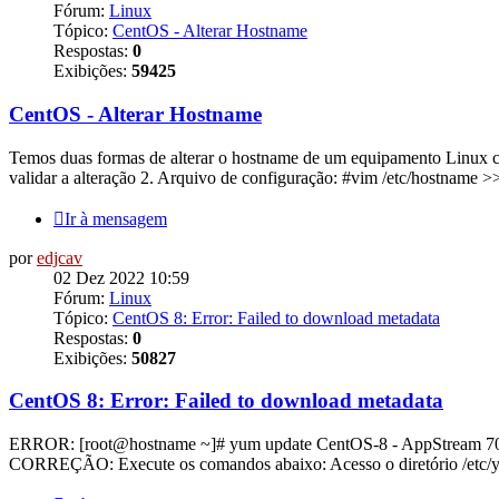
Fórum:
Linux
Tópico:
CentOS - Alterar Hostname
Respostas:
0
Exibições:
59425
CentOS - Alterar Hostname
Temos duas formas de alterar o hostname de um equipamento Linux 
validar a alteração 2. Arquivo de configuração: #vim /etc/hostname >>
Ir à mensagem
por
edjcav
02 Dez 2022 10:59
Fórum:
Linux
Tópico:
CentOS 8: Error: Failed to download metadata
Respostas:
0
Exibições:
50827
CentOS 8: Error: Failed to download metadata
ERROR: [root@hostname ~]# yum update CentOS-8 - AppStream 70 B/s |
CORREÇÃO: Execute os comandos abaixo: Acesso o diretório /etc/yum.