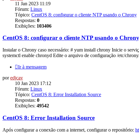
11 Jan 2023 11:19
Fórum:
Linux
Tópico:
CentOS 8: configurar o cliente NTP usando o Chrony
Respostas:
0
Exibições:
103406
CentOS 8: configurar o cliente NTP usando o Chron
Instalar o Chrony caso necessário: # yum install chrony Inicie o servi
systemctl enable chronyd Edite o arquivo de configuração /etc/chrony.
Ir à mensagem
por
edjcav
10 Jan 2023 17:12
Fórum:
Linux
Tópico:
CentOS 8: Error Installation Source
Respostas:
0
Exibições:
49542
CentOS 8: Error Installation Source
Após configurar a conexão com a internet, configurar o repositório:
h