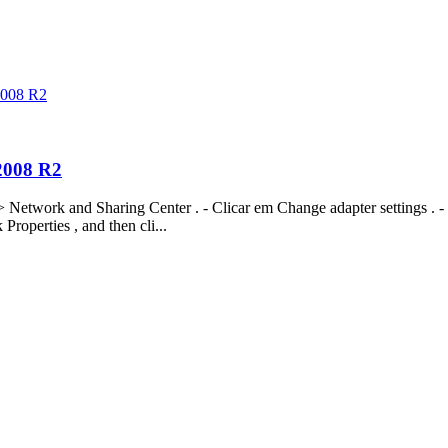
2008 R2
2008 R2
 Network and Sharing Center . - Clicar em Change adapter settings . -
Properties , and then cli...