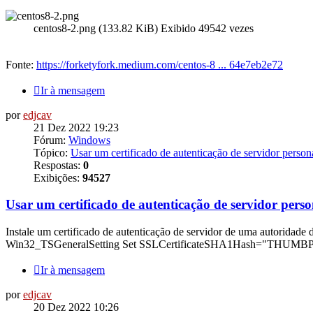
centos8-2.png (133.82 KiB) Exibido 49542 vezes
Fonte:
https://forketyfork.medium.com/centos-8 ... 64e7eb2e72
Ir à mensagem
por
edjcav
21 Dez 2022 19:23
Fórum:
Windows
Tópico:
Usar um certificado de autenticação de servidor perso
Respostas:
0
Exibições:
94527
Usar um certificado de autenticação de servidor per
Instale um certificado de autenticação de servidor de uma autorida
Win32_TSGeneralSetting Set SSLCertificateSHA1Hash="THUMBPRINT"
Ir à mensagem
por
edjcav
20 Dez 2022 10:26