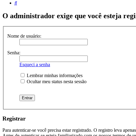
Pesquisar
O administrador exige que você esteja regis
Nome de usuário:
Senha:
Esqueci a senha
Lembrar minhas informações
Ocultar meu status nesta sessão
Registrar
Para autenticar-se você precisa estar registrado. O registro leva ap
Antes de autenticar-se esteja familiarizado com os nossos termos de u