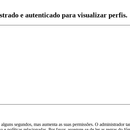
trado e autenticado para visualizar perfis.
enas alguns segundos, mas aumenta as suas permissões. O administrador t
so e políticas relacionadas. Por favor, assegure-se de ler as regras do