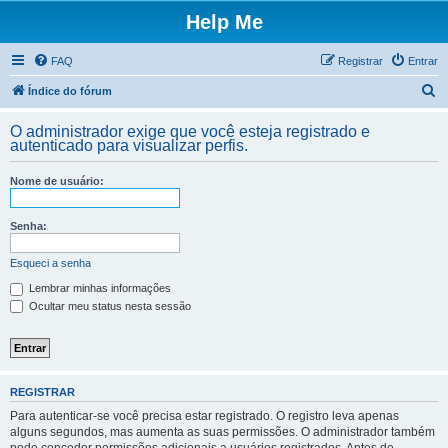
Help Me
FAQ
Registrar
Entrar
P
Índice do fórum
e
O administrador exige que você esteja registrado e
s
autenticado para visualizar perfis.
q
Nome de usuário:
u
i
Senha:
s
a
Esqueci a senha
r
Lembrar minhas informações
Ocultar meu status nesta sessão
REGISTRAR
Para autenticar-se você precisa estar registrado. O registro leva apenas
alguns segundos, mas aumenta as suas permissões. O administrador também
pode conceder permissões adicionais a usuários registrados. Antes de