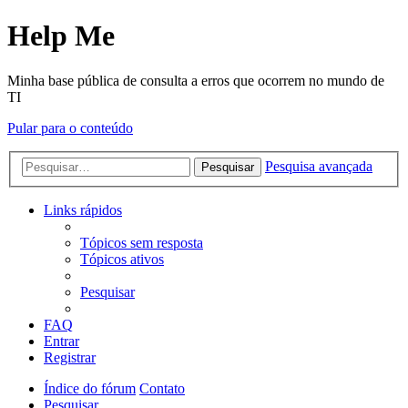
Help Me
Minha base pública de consulta a erros que ocorrem no mundo de
TI
Pular para o conteúdo
Pesquisa avançada
Pesquisar
Links rápidos
Tópicos sem resposta
Tópicos ativos
Pesquisar
FAQ
Entrar
Registrar
Índice do fórum
Contato
Pesquisar