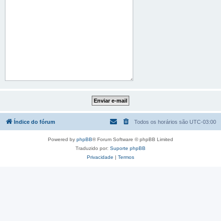
Índice do fórum
Todos os horários são
UTC-03:00
Powered by
phpBB
® Forum Software © phpBB Limited
Traduzido por:
Suporte phpBB
Privacidade
|
Termos