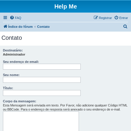
Help Me
FAQ
Registrar
Entrar
P
Índice do fórum
Contato
e
Contato
s
q
Destinatário:
Administrador
u
i
Seu endereço de email:
s
Seu nome:
a
r
Título:
Corpo da mensagem:
Esta Mensagem será enviada em texto. Por Favor, não adicione qualquer Código HTML
ou BBCode. Para o endereço de resposta será anexado o seu endereço de e-mail.