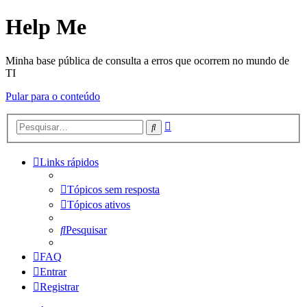
Help Me
Minha base pública de consulta a erros que ocorrem no mundo de
TI
Pular para o conteúdo
Pesquisa
Pesquisar
avançada
Links rápidos
Tópicos sem resposta
Tópicos ativos
Pesquisar
FAQ
Entrar
Registrar