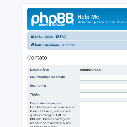
Help Me
Minha base pública de consulta a e
Links rápidos
FAQ
Índice do fórum
Contato
Contato
Destinatário:
Administrador
Seu endereço de email:
Seu nome:
Título:
Corpo da mensagem:
Esta Mensagem será enviada em
texto. Por Favor, não adicione
qualquer Código HTML ou
BBCode. Para o endereço de
resposta será anexado o seu
endereço de e-mail.