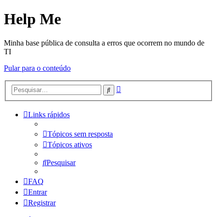
Help Me
Minha base pública de consulta a erros que ocorrem no mundo de
TI
Pular para o conteúdo
Pesquisa
Pesquisar
avançada
Links rápidos
Tópicos sem resposta
Tópicos ativos
Pesquisar
FAQ
Entrar
Registrar