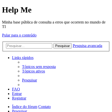
Help Me
Minha base pública de consulta a erros que ocorrem no mundo de
TI
Pular para o conteúdo
Pesquisa avançada
Pesquisar
Links rápidos
Tópicos sem resposta
Tópicos ativos
Pesquisar
FAQ
Entrar
Registrar
Índice do fórum
Contato
Pesquisar