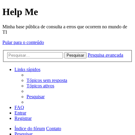
Help Me
Minha base pública de consulta a erros que ocorrem no mundo de
TI
Pular para o conteúdo
Pesquisa avançada
Pesquisar
Links rápidos
Tópicos sem resposta
Tópicos ativos
Pesquisar
FAQ
Entrar
Registrar
Índice do fórum
Contato
Pesquisar