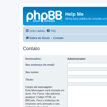
Help Me
Minha base pública de consulta a e
Links rápidos
FAQ
Índice do fórum
Contato
Contato
Destinatário:
Administrador
Seu endereço de email:
Seu nome:
Título:
Corpo da mensagem:
Esta Mensagem será enviada em
texto. Por Favor, não adicione
qualquer Código HTML ou
BBCode. Para o endereço de
resposta será anexado o seu
endereço de e-mail.