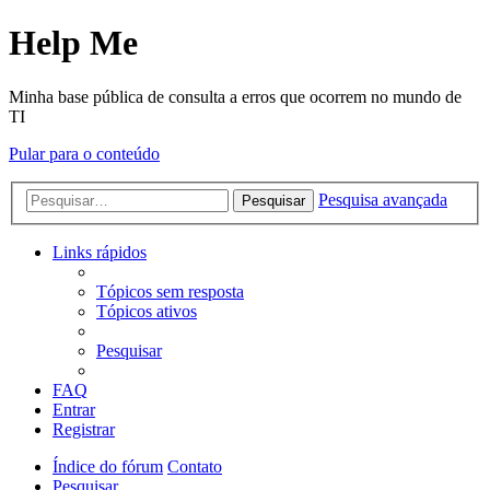
Help Me
Minha base pública de consulta a erros que ocorrem no mundo de
TI
Pular para o conteúdo
Pesquisa avançada
Pesquisar
Links rápidos
Tópicos sem resposta
Tópicos ativos
Pesquisar
FAQ
Entrar
Registrar
Índice do fórum
Contato
Pesquisar