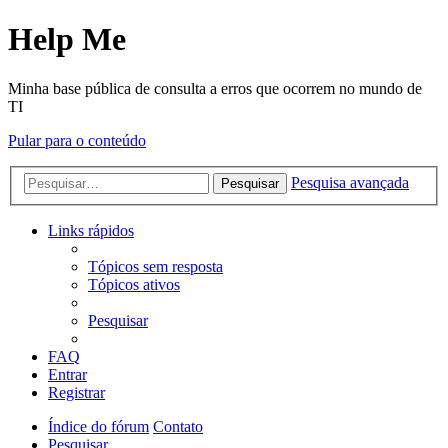
Help Me
Minha base pública de consulta a erros que ocorrem no mundo de
TI
Pular para o conteúdo
Pesquisa avançada
Pesquisar
Links rápidos
Tópicos sem resposta
Tópicos ativos
Pesquisar
FAQ
Entrar
Registrar
Índice do fórum
Contato
Pesquisar