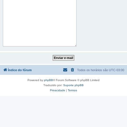
Índice do fórum
Todos os horários são
UTC-03:00
Powered by
phpBB
® Forum Software © phpBB Limited
Traduzido por:
Suporte phpBB
Privacidade
|
Termos