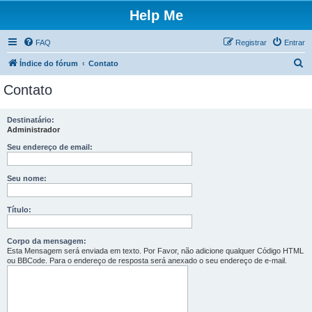
Help Me
FAQ
Registrar
Entrar
P
Índice do fórum
Contato
e
Contato
s
q
Destinatário:
Administrador
u
i
Seu endereço de email:
s
Seu nome:
a
r
Título:
Corpo da mensagem:
Esta Mensagem será enviada em texto. Por Favor, não adicione qualquer Código HTML
ou BBCode. Para o endereço de resposta será anexado o seu endereço de e-mail.