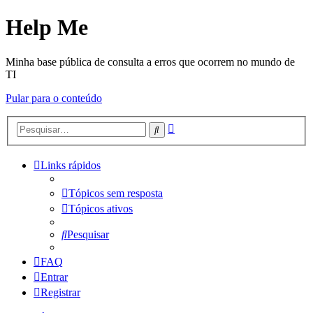
Help Me
Minha base pública de consulta a erros que ocorrem no mundo de
TI
Pular para o conteúdo
Pesquisa
Pesquisar
avançada
Links rápidos
Tópicos sem resposta
Tópicos ativos
Pesquisar
FAQ
Entrar
Registrar