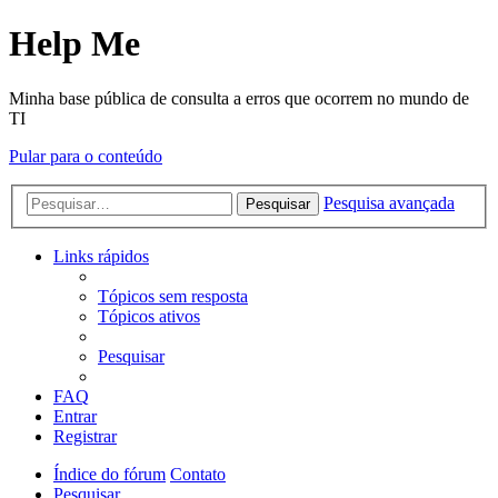
Help Me
Minha base pública de consulta a erros que ocorrem no mundo de
TI
Pular para o conteúdo
Pesquisa avançada
Pesquisar
Links rápidos
Tópicos sem resposta
Tópicos ativos
Pesquisar
FAQ
Entrar
Registrar
Índice do fórum
Contato
Pesquisar