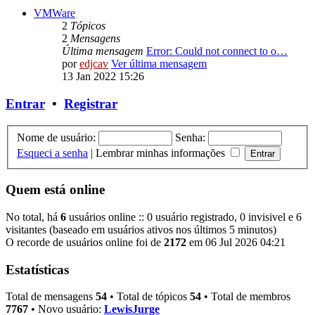
VMWare
2
Tópicos
2
Mensagens
Última mensagem
Error: Could not connect to o…
por
edjcav
Ver última mensagem
13 Jan 2022 15:26
Entrar
•
Registrar
Nome de usuário:
Senha:
Esqueci a senha
|
Lembrar minhas informações
Quem está online
No total, há
6
usuários online :: 0 usuário registrado, 0 invisivel e 6
visitantes (baseado em usuários ativos nos últimos 5 minutos)
O recorde de usuários online foi de
2172
em 06 Jul 2026 04:21
Estatísticas
Total de mensagens
54
• Total de tópicos
54
• Total de membros
7767
• Novo usuário:
LewisJurge