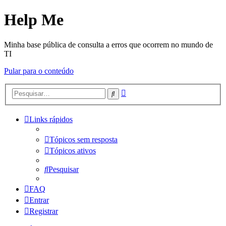
Help Me
Minha base pública de consulta a erros que ocorrem no mundo de
TI
Pular para o conteúdo
Pesquisa
Pesquisar
avançada
Links rápidos
Tópicos sem resposta
Tópicos ativos
Pesquisar
FAQ
Entrar
Registrar