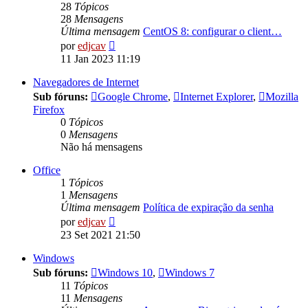
28
Tópicos
28
Mensagens
Última mensagem
CentOS 8: configurar o client…
Ver
por
edjcav
última
11 Jan 2023 11:19
mensagem
Navegadores de Internet
Sub fóruns:
Google Chrome
,
Internet Explorer
,
Mozilla
Firefox
0
Tópicos
0
Mensagens
Não há mensagens
Office
1
Tópicos
1
Mensagens
Última mensagem
Política de expiração da senha
Ver
por
edjcav
última
23 Set 2021 21:50
mensagem
Windows
Sub fóruns:
Windows 10
,
Windows 7
11
Tópicos
11
Mensagens