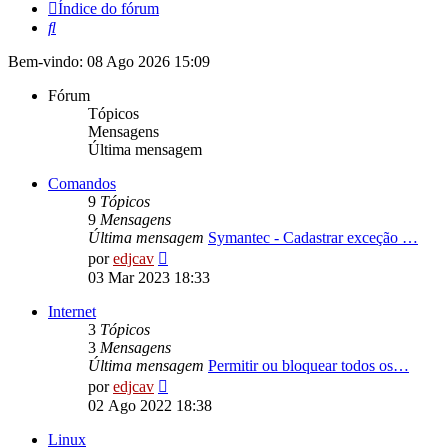
Índice do fórum
Pesquisar
Bem-vindo: 08 Ago 2026 15:09
Fórum
Tópicos
Mensagens
Última mensagem
Comandos
9
Tópicos
9
Mensagens
Última mensagem
Symantec - Cadastrar exceção …
Ver
por
edjcav
última
03 Mar 2023 18:33
mensagem
Internet
3
Tópicos
3
Mensagens
Última mensagem
Permitir ou bloquear todos os…
Ver
por
edjcav
última
02 Ago 2022 18:38
mensagem
Linux