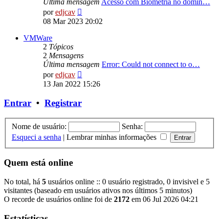
Última mensagem
Acesso com Biometria no domín…
Ver
por
edjcav
última
08 Mar 2023 20:02
mensagem
VMWare
2
Tópicos
2
Mensagens
Última mensagem
Error: Could not connect to o…
Ver
por
edjcav
última
13 Jan 2022 15:26
mensagem
Entrar
•
Registrar
Nome de usuário:
Senha:
Esqueci a senha
|
Lembrar minhas informações
Quem está online
No total, há
5
usuários online :: 0 usuário registrado, 0 invisivel e 5
visitantes (baseado em usuários ativos nos últimos 5 minutos)
O recorde de usuários online foi de
2172
em 06 Jul 2026 04:21
Estatísticas