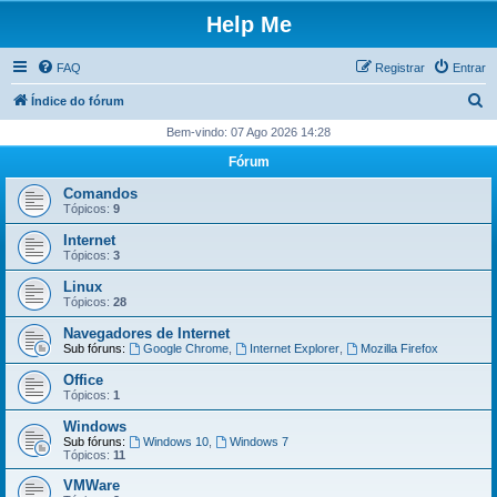
Help Me
FAQ
Registrar
Entrar
P
Índice do fórum
e
Bem-vindo: 07 Ago 2026 14:28
s
Fórum
q
Comandos
u
Tópicos:
9
i
Internet
Tópicos:
3
s
Linux
a
Tópicos:
28
r
Navegadores de Internet
Sub fóruns:
Google Chrome
,
Internet Explorer
,
Mozilla Firefox
Office
Tópicos:
1
Windows
Sub fóruns:
Windows 10
,
Windows 7
Tópicos:
11
VMWare