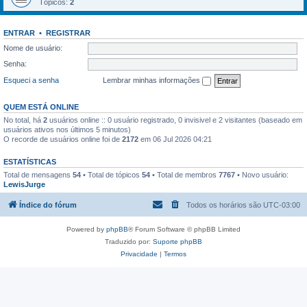
Tópicos:
2
ENTRAR
•
REGISTRAR
Nome de usuário:
Senha:
Esqueci a senha
Lembrar minhas informações
QUEM ESTÁ ONLINE
No total, há
2
usuários online :: 0 usuário registrado, 0 invisivel e 2 visitantes (baseado em
usuários ativos nos últimos 5 minutos)
O recorde de usuários online foi de
2172
em 06 Jul 2026 04:21
ESTATÍSTICAS
Total de mensagens
54
• Total de tópicos
54
• Total de membros
7767
• Novo usuário:
LewisJurge
Índice do fórum
Todos os horários são
UTC-03:00
Powered by
phpBB
® Forum Software © phpBB Limited
Traduzido por:
Suporte phpBB
Privacidade
|
Termos