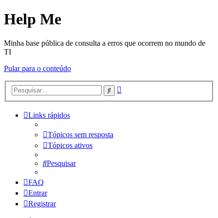
Help Me
Minha base pública de consulta a erros que ocorrem no mundo de
TI
Pular para o conteúdo
Pesquisa
Pesquisar
avançada
Links rápidos
Tópicos sem resposta
Tópicos ativos
Pesquisar
FAQ
Entrar
Registrar