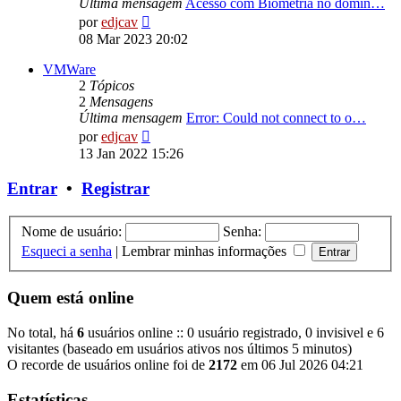
Última mensagem
Acesso com Biometria no domín…
Ver
por
edjcav
última
08 Mar 2023 20:02
mensagem
VMWare
2
Tópicos
2
Mensagens
Última mensagem
Error: Could not connect to o…
Ver
por
edjcav
última
13 Jan 2022 15:26
mensagem
Entrar
•
Registrar
Nome de usuário:
Senha:
Esqueci a senha
|
Lembrar minhas informações
Quem está online
No total, há
6
usuários online :: 0 usuário registrado, 0 invisivel e 6
visitantes (baseado em usuários ativos nos últimos 5 minutos)
O recorde de usuários online foi de
2172
em 06 Jul 2026 04:21
Estatísticas