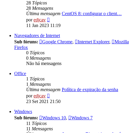
28
Tópicos
28
Mensagens
Última mensagem
CentOS 8: configurar o client…
Ver
por
edjcav
última
11 Jan 2023 11:19
mensagem
Navegadores de Internet
Sub fóruns:
Google Chrome
,
Internet Explorer
,
Mozilla
Firefox
0
Tópicos
0
Mensagens
Não há mensagens
Office
1
Tópicos
1
Mensagens
Última mensagem
Política de expiração da senha
Ver
por
edjcav
última
23 Set 2021 21:50
mensagem
Windows
Sub fóruns:
Windows 10
,
Windows 7
11
Tópicos
11
Mensagens