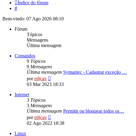
Índice do fórum
Pesquisar
Bem-vindo: 07 Ago 2026 08:10
Fórum
Tópicos
Mensagens
Última mensagem
Comandos
9
Tópicos
9
Mensagens
Última mensagem
Symantec - Cadastrar exceção …
Ver
por
edjcav
última
03 Mar 2023 18:33
mensagem
Internet
3
Tópicos
3
Mensagens
Última mensagem
Permitir ou bloquear todos os…
Ver
por
edjcav
última
02 Ago 2022 18:38
mensagem
Linux